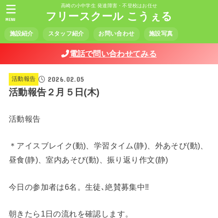
高崎の小中学生 発達障害・不登校はお任せ
フリースクール こうぇる
MENU
施設紹介
スタッフ紹介
お問い合わせ
施設写真
電話で問い合わせてみる
2026.02.05
活動報告
活動報告２月５日(木)
活動報告
＊アイスブレイク(動)、学習タイム(静)、外あそび(動)、
昼食(静)、室内あそび(動)、振り返り作文(静)
今日の参加者は6名。生徒､絶賛募集中‼️
朝きたら1日の流れを確認します。