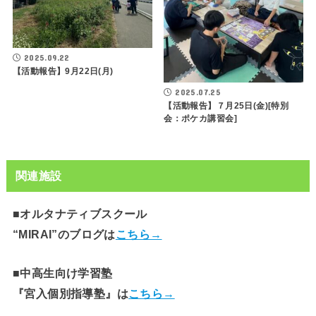
2025.09.22
【活動報告】9月22日(月)
2025.07.25
【活動報告】７月25日(金)[特別
会：ポケカ講習会]
関連施設
■オルタナティブスクール
“MIRAI”のブログは
こちら→
■中高生向け学習塾
『宮入個別指導塾』は
こちら→