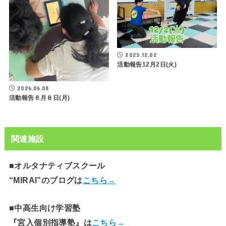
2025.12.02
活動報告12月2日(火)
2026.06.08
活動報告６月８日(月)
関連施設
■オルタナティブスクール
“MIRAI”のブログは
こちら→
■中高生向け学習塾
『宮入個別指導塾』は
こちら→