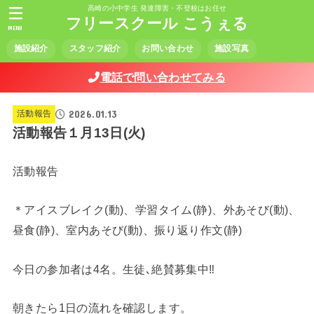
高崎の小中学生 発達障害・不登校はお任せ
フリースクール こうぇる
MENU
施設紹介
スタッフ紹介
お問い合わせ
施設写真
電話で問い合わせてみる
2026.01.13
活動報告
活動報告１月13日(火)
活動報告
＊アイスブレイク(動)、学習タイム(静)、外あそび(動)、
昼食(静)、室内あそび(動)、振り返り作文(静)
今日の参加者は4名。生徒､絶賛募集中‼️
朝きたら1日の流れを確認します。