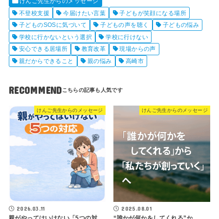
けんご先生からのメッセージ
不登校支援
今届けたい言葉
子どもが笑顔になる場所
子どものSOSに気づいて
子どもの声を聴く
子どもの悩み
学校に行かないという選択
学校に行けない
安心できる居場所
教育改革
現場からの声
親だからできること
親の悩み
高崎市
RECOMMEND
けんご先生からのメッセージ
けんご先生からのメッセージ
2026.03.11
2025.08.01
親がやってはいけない「5つの対
“誰かが何かをしてくれる”か