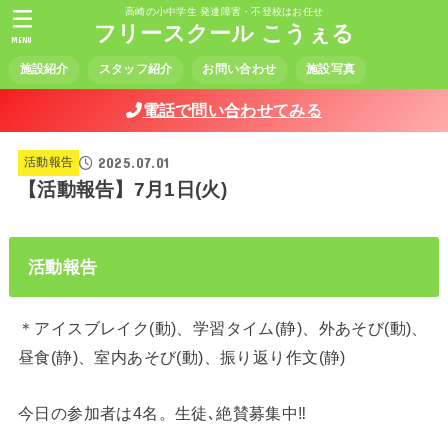
高崎の小中学生 発達障害・不登校はお任せ
フリースクール こうぇる
MENU
施設紹介
スタッフ紹介
お問い合わせ
施設写真
電話で問い合わせてみる
2025.07.01
活動報告
【活動報告】7月1日(火)
活動報告
＊アイスブレイク(動)、学習タイム(静)、外あそび(動)、
昼食(静)、室内あそび(動)、振り返り作文(静)
今日の参加者は4名。生徒､絶賛募集中‼️