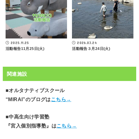
2025.11.25
2026.03.24
活動報告11月25日(火)
活動報告３月24日(火)
関連施設
■オルタナティブスクール
“MIRAI”のブログは
こちら→
■中高生向け学習塾
『宮入個別指導塾』は
こちら→